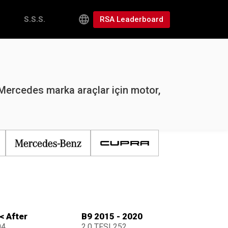
RSA Leaderboard
S.S.S.
Mercedes marka araçlar için motor,
< After
B9 2015 - 2020
04
2.0 TFSI 252