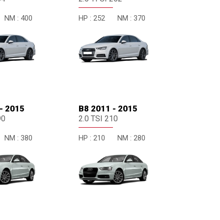
NM :
400
HP :
252
NM :
370
- 2015
B8 2011 - 2015
90
2.0 TSI 210
NM :
380
HP :
210
NM :
280