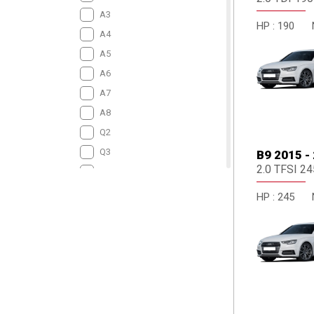
A3
HP :
190
A4
A5
A6
A7
A8
Q2
Q3
B9 2015 -
2.0 TFSI 24
Q5
Q7
HP :
245
Q8
RS Series
S Series
TT