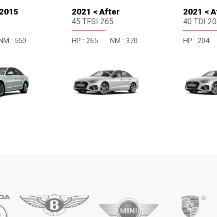
 2015
2021 < After
2021 < A
45 TFSI 265
40 TDI 2
NM :
550
HP :
265
NM :
370
HP :
204