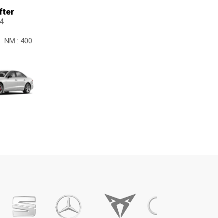
fter
04
NM :
400