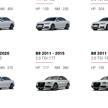
NM :
400
HP :
150
NM :
250
HP :
204
 2020
B8 2011 - 2015
B8 2011 
5
2.0 TDI 177
2.0 TDI 1
NM :
370
HP :
177
NM :
380
HP :
190