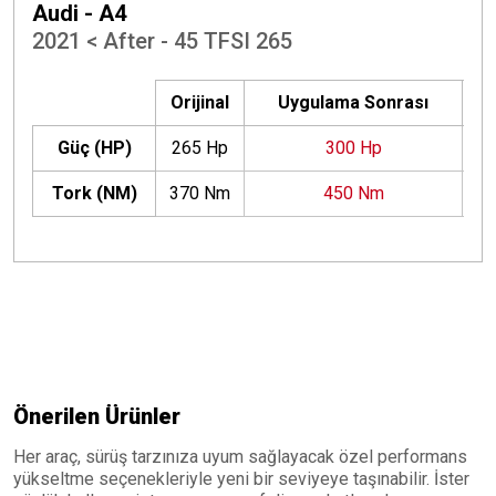
Audi - A4
2021 < After - 45 TFSI 265
Orijinal
Uygulama Sonrası
Güç (HP)
265 Hp
300 Hp
+
Tork (NM)
370 Nm
450 Nm
+
Önerilen Ürünler
Her araç, sürüş tarzınıza uyum sağlayacak özel performans
yükseltme seçenekleriyle yeni bir seviyeye taşınabilir. İster