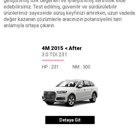
geliştirilmiş tork değerleri ve iyileştirilmiş verimlilik elde
edebilirsiniz. Test edilmiş, güvenilir ve sürdürülebilir
ürünlerimiz sayesinde sürüş keyfinizi artırırken, uzun vadede
değer kazanan çözümlerle aracınızın potansiyelini tam
anlamıyla ortaya çıkarın.
4M 2015 < After
3.0 TDI 231
HP :
231
NM :
500
Detaya Git