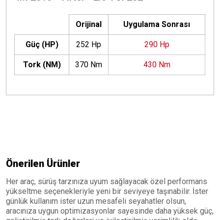
Orijinal
Uygulama Sonrası
Güç (HP)
252 Hp
290 Hp
+
Tork (NM)
370 Nm
430 Nm
+
Önerilen Ürünler
Her araç, sürüş tarzınıza uyum sağlayacak özel performans
yükseltme seçenekleriyle yeni bir seviyeye taşınabilir. İster
günlük kullanım ister uzun mesafeli seyahatler olsun,
aracınıza uygun optimizasyonlar sayesinde daha yüksek güç,