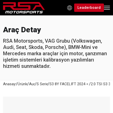
Leaderboard
Araç Detay
RSA Motorsports, VAG Grubu (Volkswagen,
Audi, Seat, Skoda, Porsche), BMW-Mini ve
Mercedes marka araçlar için motor, şanzıman
işletim sistemleri kalibrasyon yazılımları
hizmeti sunmaktadır.
/
/
/
/
/
Anasayfa
Ürünler
Audi
S Series
S3 8Y FACELIFT 2024 < After
2.0 TSI S3 33