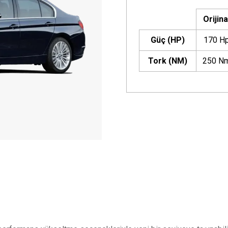
Orijina
Güç (HP)
170 H
Tork (NM)
250 N