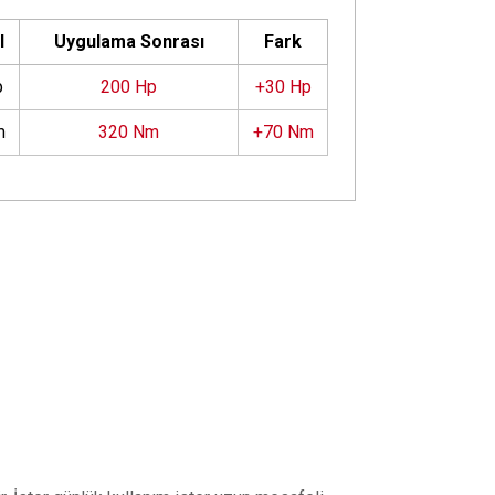
l
Uygulama Sonrası
Fark
p
200 Hp
+30 Hp
m
320 Nm
+70 Nm