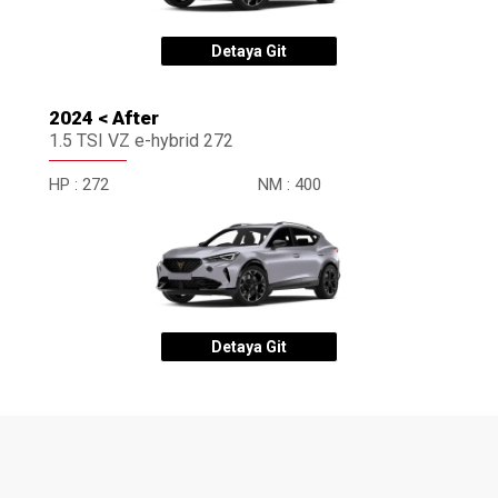
Detaya Git
2024 < After
1.5 TSI VZ e-hybrid 272
HP :
272
NM :
400
Detaya Git