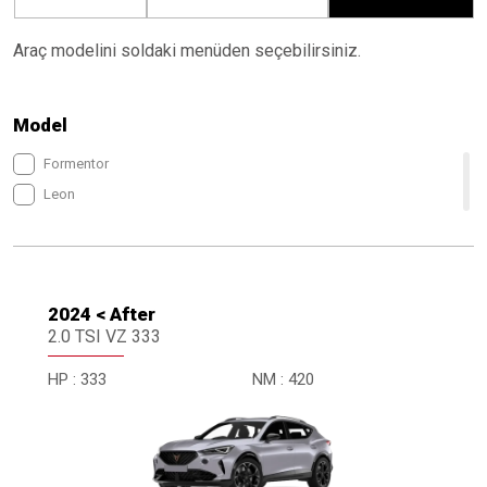
Araç modelini soldaki menüden seçebilirsiniz.
Model
Formentor
Leon
2024 < After
2.0 TSI VZ 333
HP :
333
NM :
420