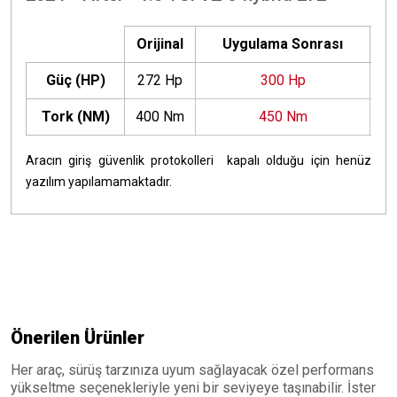
Orijinal
Uygulama Sonrası
Güç (HP)
272 Hp
300 Hp
+
Tork (NM)
400 Nm
450 Nm
+
Aracın giriş güvenlik protokolleri kapalı olduğu için henüz
yazılım yapılamamaktadır.
Önerilen Ürünler
Her araç, sürüş tarzınıza uyum sağlayacak özel performans
yükseltme seçenekleriyle yeni bir seviyeye taşınabilir. İster