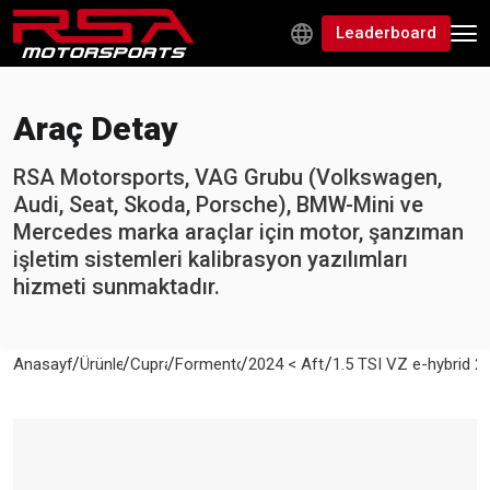
Leaderboard
Araç Detay
RSA Motorsports, VAG Grubu (Volkswagen,
Audi, Seat, Skoda, Porsche), BMW-Mini ve
Mercedes marka araçlar için motor, şanzıman
işletim sistemleri kalibrasyon yazılımları
hizmeti sunmaktadır.
/
/
/
/
/
Anasayfa
Ürünler
Cupra
Formentor
2024 < After
1.5 TSI VZ e-hybrid 2