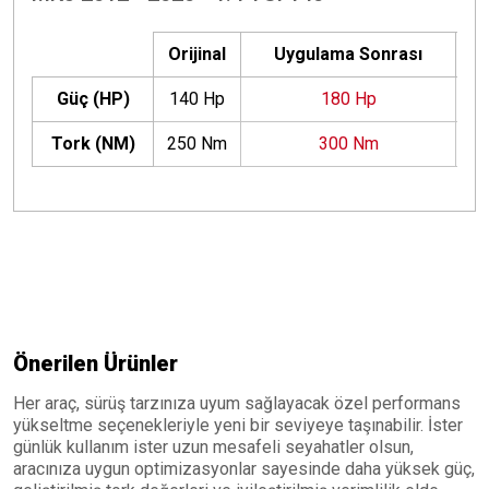
Orijinal
Uygulama Sonrası
Güç (HP)
140 Hp
180 Hp
+
Tork (NM)
250 Nm
300 Nm
+
Önerilen Ürünler
Her araç, sürüş tarzınıza uyum sağlayacak özel performans
yükseltme seçenekleriyle yeni bir seviyeye taşınabilir. İster
günlük kullanım ister uzun mesafeli seyahatler olsun,
aracınıza uygun optimizasyonlar sayesinde daha yüksek güç,