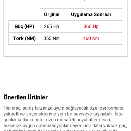
Orijinal
Uygulama Sonrası
F
Güç (HP)
265 Hp
360 Hp
+9
Tork (NM)
350 Nm
460 Nm
+11
Önerilen Ürünler
Her araç, sürüş tarzınıza uyum sağlayacak özel performans
yükseltme seçenekleriyle yeni bir seviyeye taşınabilir. İster
günlük kullanım ister uzun mesafeli seyahatler olsun,
aracınıza uygun optimizasyonlar sayesinde daha yüksek güç,