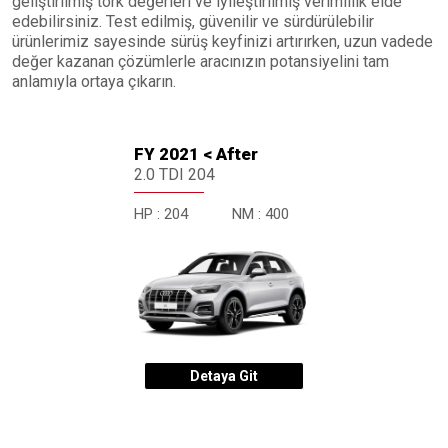
geliştirilmiş tork değerleri ve iyileştirilmiş verimlilik elde
edebilirsiniz. Test edilmiş, güvenilir ve sürdürülebilir
ürünlerimiz sayesinde sürüş keyfinizi artırırken, uzun vadede
değer kazanan çözümlerle aracınızın potansiyelini tam
anlamıyla ortaya çıkarın.
FY 2021 < After
2.0 TDI 204
HP :
204
NM :
400
Detaya Git