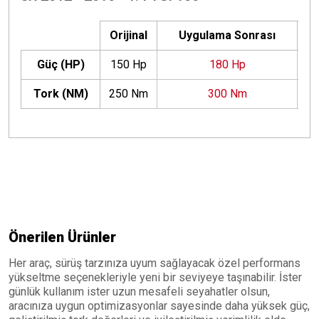
Orijinal
Uygulama Sonrası
Güç (HP)
150 Hp
180 Hp
+
Tork (NM)
250 Nm
300 Nm
+
Önerilen Ürünler
Her araç, sürüş tarzınıza uyum sağlayacak özel performans
yükseltme seçenekleriyle yeni bir seviyeye taşınabilir. İster
günlük kullanım ister uzun mesafeli seyahatler olsun,
aracınıza uygun optimizasyonlar sayesinde daha yüksek güç,