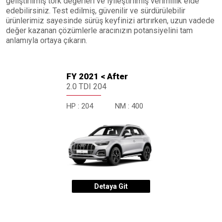
geliştirilmiş tork değerleri ve iyileştirilmiş verimlilik elde
edebilirsiniz. Test edilmiş, güvenilir ve sürdürülebilir
ürünlerimiz sayesinde sürüş keyfinizi artırırken, uzun vadede
değer kazanan çözümlerle aracınızın potansiyelini tam
anlamıyla ortaya çıkarın.
FY 2021 < After
2.0 TDI 204
HP :
204
NM :
400
Detaya Git