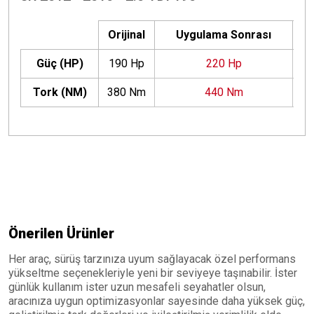
Orijinal
Uygulama Sonrası
Güç (HP)
190 Hp
220 Hp
+
Tork (NM)
380 Nm
440 Nm
+
Önerilen Ürünler
Her araç, sürüş tarzınıza uyum sağlayacak özel performans
yükseltme seçenekleriyle yeni bir seviyeye taşınabilir. İster
günlük kullanım ister uzun mesafeli seyahatler olsun,
aracınıza uygun optimizasyonlar sayesinde daha yüksek güç,