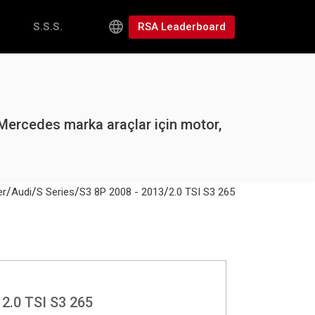
RSA Leaderboard
S.S.S.
Mercedes marka araçlar için motor,
/
/
/
/
er
Audi
S Series
S3 8P 2008 - 2013
2.0 TSI S3 265
 2.0 TSI S3 265