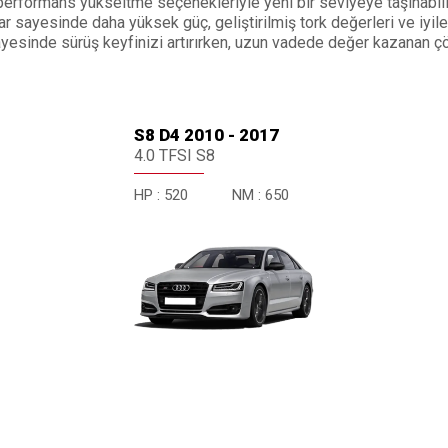
erformans yükseltme seçenekleriyle yeni bir seviyeye taşınabilir
 sayesinde daha yüksek güç, geliştirilmiş tork değerleri ve iyileşt
 sayesinde sürüş keyfinizi artırırken, uzun vadede değer kazanan ç
S8 D4 2010 - 2017
4.0 TFSI S8
HP :
520
NM :
650