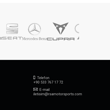
Telefon
+90 533 767 17 72
E-mail
iletisim@rsamotorsports.com