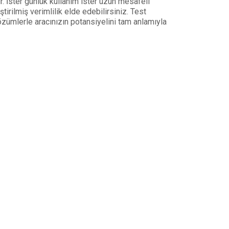
. İster günlük kullanım ister uzun mesafeli
irilmiş verimlilik elde edebilirsiniz. Test
özümlerle aracınızın potansiyelini tam anlamıyla