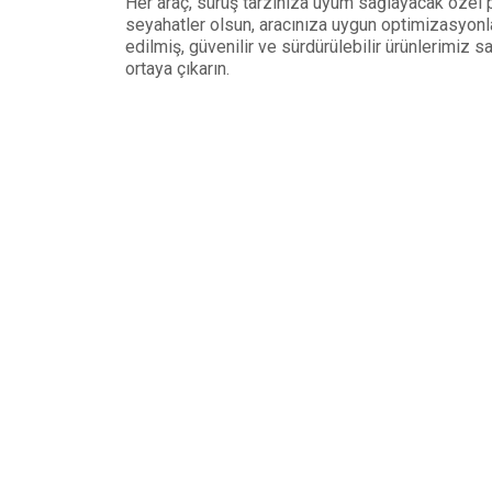
Her araç, sürüş tarzınıza uyum sağlayacak özel p
seyahatler olsun, aracınıza uygun optimizasyonlar
edilmiş, güvenilir ve sürdürülebilir ürünlerimiz
ortaya çıkarın.