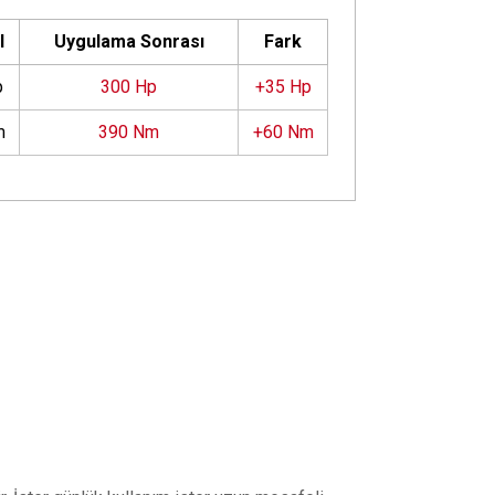
l
Uygulama Sonrası
Fark
p
300 Hp
+35 Hp
m
390 Nm
+60 Nm