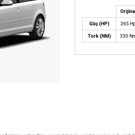
Orijina
Güç (HP)
265 H
Tork (NM)
330 N